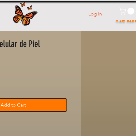
Log In
VIEW CAR
lular de Piel
Add to Cart