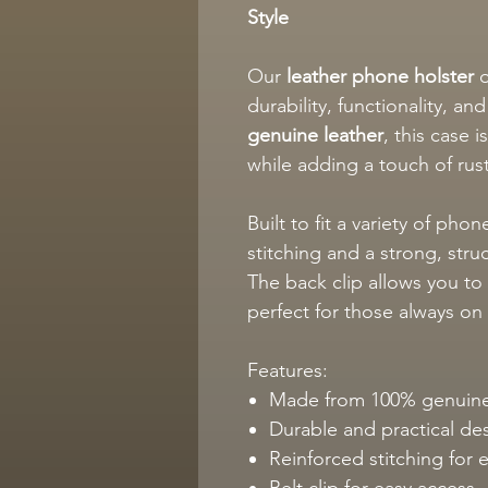
Style
Our
leather phone holster
o
durability, functionality, a
genuine leather
, this case 
while adding a touch of rust
Built to fit a variety of pho
stitching and a strong, stru
The back clip allows you to 
perfect for those always on
Features:
Made from 100% genuine
Durable and practical de
Reinforced stitching for 
Belt clip for easy access