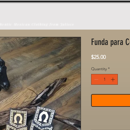
U T
S H O P
C O N T A C T
hentic Mexican Clothing from Jalisco
Funda para Ce
Price
$25.00
Quantity
*