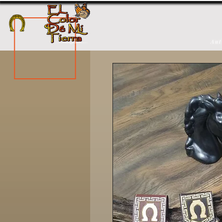
H O M E
A B O 
Aut