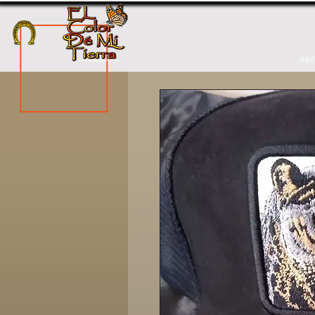
H O M E
A B O 
Aut