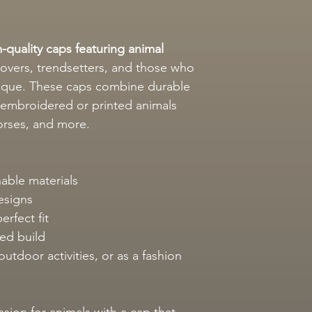
quality caps featuring animal
 lovers, trendsetters, and those who
ique. These caps combine durable
g embroidered or printed animals
horses, and more.
able materials
esigns
erfect fit
ed build
utdoor activities, or as a fashion
sion for animals with a cap that