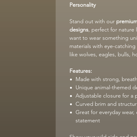
Personality
Stand out with our
premium-
designs
, perfect for nature
want to wear something un
materials with eye-catchin
like wolves, eagles, bulls, 
Features:
Made with strong, breath
Unique animal-themed d
Adjustable closure for a p
Curved brim and structur
Great for everyday wear, o
statement
Show your wild side and pas