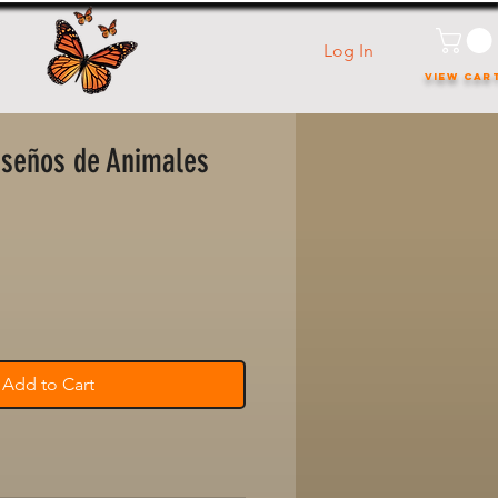
Log In
VIEW CAR
iseños de Animales
le
ice
Add to Cart