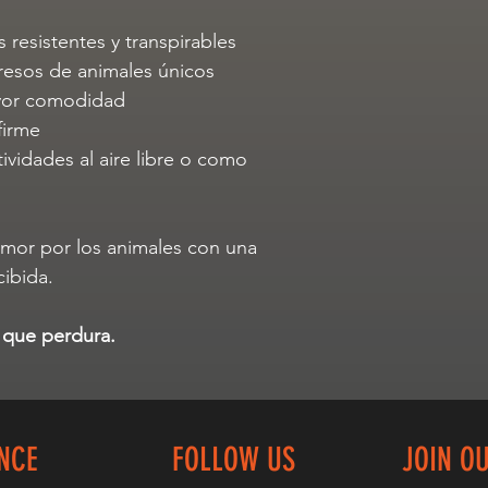
 resistentes y transpirables
esos de animales únicos
ayor comodidad
firme
tividades al aire libre o como
amor por los animales con una
ibida.
 que perdura.
NCE
FOLLOW US
JOIN O